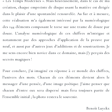
« Les Temps Modernes ». Mais heureusement, dans le cas de ma
création, chaque empreinte de disque usant la matière est dirigée
dans le plaisir d’une spontanéité renouvelée. Au fur et à mesure,
cette réalisation m’a également intéressé par la numérologique
des 144 éléments composant le torse sur une trame de douze par
douze. L’analyse numérologique de ces chiffres m’intrigue et
notamment par des approches d’application de la preuve par
neuf, et aussi par d’autres jeux d’additions et de soustractions. Je
me sens encore bien novice dans ce domaine, mais j’y perçois des
secrets magiques !
Pour conclure, j’ai imaginé en réponse à ce monde des chiffres,
l’univers des mots. Chacun de ces éléments devient alors le
messager d’une pensée, d’une image poétique. J’aime penser que
chacun d’entre eux sera dispersé mais fera toujours partie de
l’ensemble initial ; la photo restera le souvenir.
Benoît Luyckx