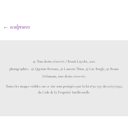
← sculptures
© Tous droits réservés / Benoît Luyckx, 2021
photographies :
©
Quentin Bertoux,
©
Laurent Thion,
©
Luc Boegly,
©
Bruno
Delamain, tous droits réservés.
Toutes les images visibles sur ce site sont protégées par la loi n°92-597 du 01/07/1992,
du Code de la Propriété Intellectuelle.
© 2026 Benoît Luyckx. Fièrement propulsé par
Sydney